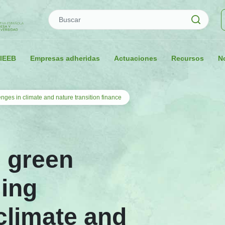
Buscar
 IEEB
Empresas adheridas
Actuaciones
Recursos
No
nges in climate and nature transition finance
e green
ming
climate and