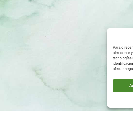
Para ofrecer
almacenar y/
tecnologías
identificaci
afectar nega
A