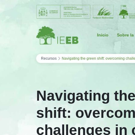
Saltar al contenido
Inicio
Sobre la
›
Recursos
Navigating the green shift: overcoming challe
Navigating th
shift: overco
challenges in 