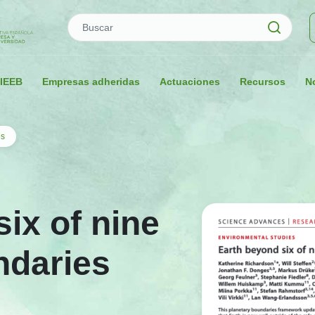
Buscar
 IEEB
Empresas adheridas
Actuaciones
Recursos
No
es
ix of nine
ndaries