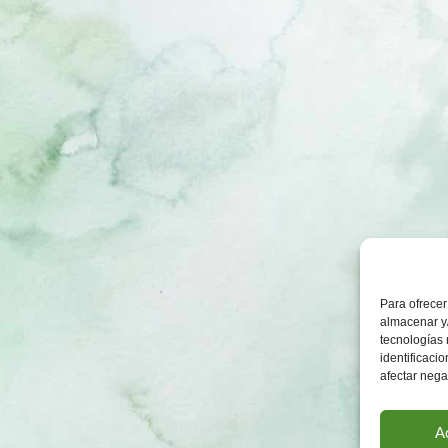
Para ofrecer
almacenar y/
tecnologías
identificaci
afectar nega
A