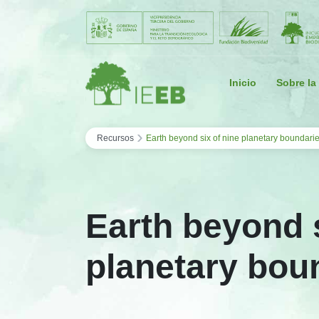
Saltar al contenido
Inicio
Sobre la
›
Recursos
Earth beyond six of nine planetary boundari
Earth beyond s
planetary bou