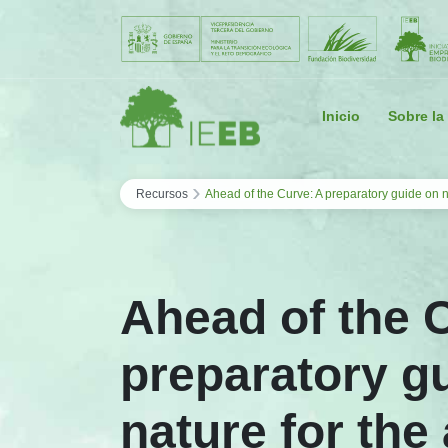
Saltar al contenido
Inicio
Sobre la
›
Recursos
Ahead of the Curve: A preparatory guide on na
Ahead of the 
preparatory g
nature for the