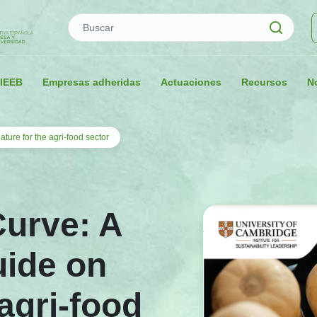
Buscar
 IEEB
Empresas adheridas
Actuaciones
Recursos
No
ture for the agri-food sector
Curve: A
uide on
 agri-food