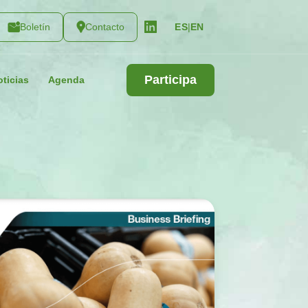
Boletín
Contacto
|
EN
ES
Participa
ticias
Agenda